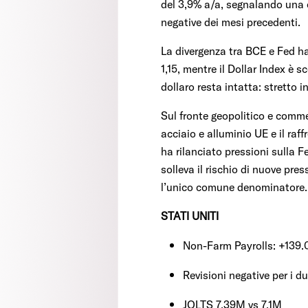
del 3,9% a/a, segnalando una ce
negative dei mesi precedenti.
La divergenza tra BCE e Fed ha
1,15, mentre il Dollar Index è s
dollaro resta intatta: stretto i
Sul fronte geopolitico e commer
acciaio e alluminio UE e il raf
ha rilanciato pressioni sulla F
solleva il rischio di nuove pre
l’unico comune denominatore.
STATI UNITI
Non-Farm Payrolls: +139.
Revisioni negative per i d
JOLTS 7,39M vs 7.1M