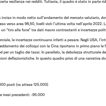
rta resilienza nei redditi. Tuttavia, il quadro è stato in parte ri
 inciso in modo netto sull’andamento del mercato valutario, dov
ceso verso area 98,50, livelli visti l’ultima volta nell’aprile 2022.
n un “tiro alla fune” tra dati macro contrastanti e incertezze polit
ciale, le incertezze continuano infatti a pesare. Negli USA, l’in
freddamento dei colloqui con la Cina riportano in primo piano le f
ed per un taglio dei tassi. In parallelo, la debolezza strutturale
ssioni deflazionistiche. In questo quadro privo di una narrativa d
000 posti (vs attese 125.000)
ue mesi precedenti: -95.000