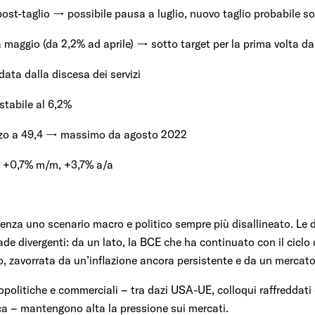
t-taglio → possibile pausa a luglio, nuovo taglio probabile so
 a maggio (da 2,2% ad aprile) → sotto target per la prima volta 
idata dalla discesa dei servizi
stabile al 6,2%
ialzo a 49,4 → massimo da agosto 2022
a: +0,7% m/m, +3,7% a/a
nza uno scenario macro e politico sempre più disallineato. Le d
 divergenti: da un lato, la BCE che ha continuato con il ciclo di 
 zavorrata da un’inflazione ancora persistente e da un mercato 
opolitiche e commerciali – tra dazi USA-UE, colloqui raffreddati 
ca – mantengono alta la pressione sui mercati.