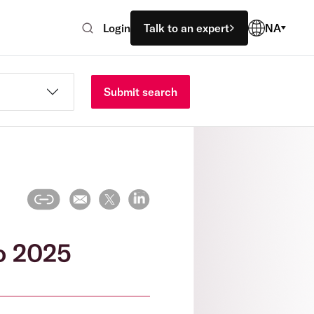
Login
Talk to an expert
NA
Submit search
no 2025