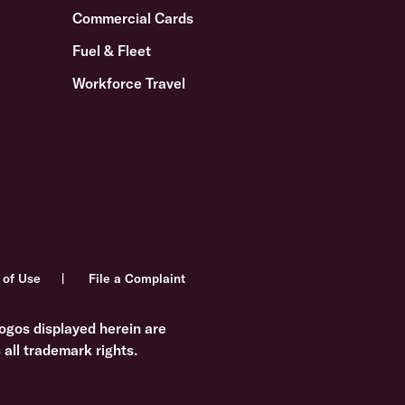
Commercial Cards
Fuel & Fleet
Workforce Travel
 of Use
File a Complaint
ogos displayed herein are
all trademark rights.