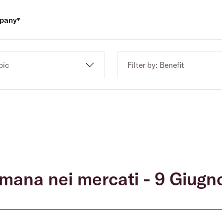
pany
pic
Filter by: Benefit
timana nei mercati - 9 Giug