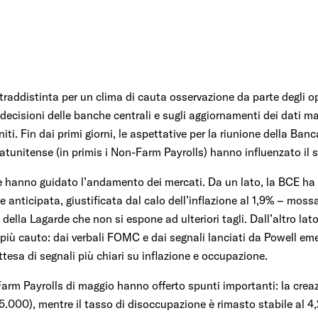
raddistinta per un clima di cauta osservazione da parte degli o
 decisioni delle banche centrali e sugli aggiornamenti dei dati m
niti. Fin dai primi giorni, le aspettative per la riunione della B
statunitense (in primis i Non-Farm Payrolls) hanno influenzato il
he hanno guidato l’andamento dei mercati. Da un lato, la BCE ha t
nticipata, giustificata dal calo dell’inflazione al 1,9% – mos
lla Lagarde che non si espone ad ulteriori tagli. Dall’altro lato
iù cauto: dai verbali FOMC e dai segnali lanciati da Powell em
tesa di segnali più chiari su inflazione e occupazione.
-Farm Payrolls di maggio hanno offerto spunti importanti: la crea
5.000), mentre il tasso di disoccupazione è rimasto stabile al 4,2