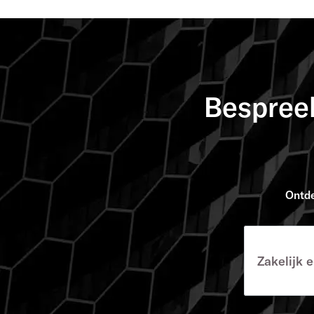
Bespree
Ontde