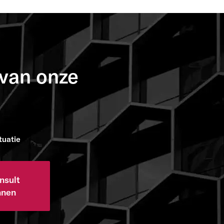
van onze
tuatie
nsult
nnen