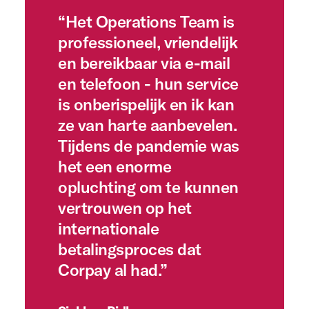
“Ik ben onder de indruk
“Het Operations Team is
“Corpay heeft het bedrijf
van hoe toegankelijk en
professioneel, vriendelijk
en onze klanten eenvoud,
behulpzaam Corpay-
en bereikbaar via e-mail
nauwkeurigheid en
personeel is. Omdat het
en telefoon - hun service
economische voordelen
personeel zowel in het
is onberispelijk en ik kan
gebracht. Ze verwerken
Verenigd Koninkrijk als in
ze van harte aanbevelen.
buitenlandse betalingen
de VS werkt, worden
Tijdens de pandemie was
betrouwbaar, van
vragen ook buiten de
het een enorme
factuurontvangst tot
normale werktijden in het
opluchting om te kunnen
elektronische uitbetaling,
Verenigd Koninkrijk
vertrouwen op het
met minimale inspanning
beantwoord. De website is
internationale
van onze
gebruiksvriendelijk en het
betalingsproces dat
supportmedewerkers.
opleiden van nieuwe
Corpay al had.”
Corpay heeft de functie
teamleden duurt slechts
voor buitenlandse