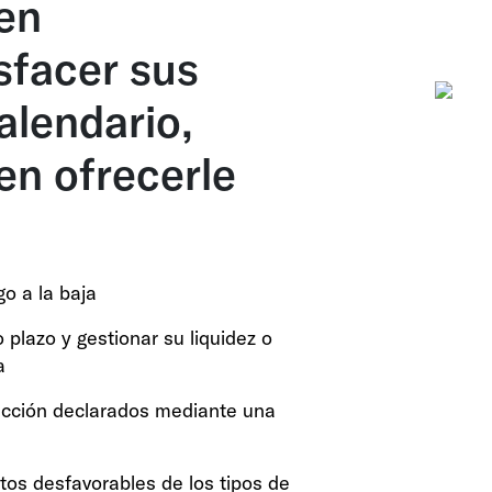
en
sfacer sus
calendario,
en ofrecerle
go a la baja
o plazo y gestionar su liquidez o
a
r acción declarados mediante una
tos desfavorables de los tipos de