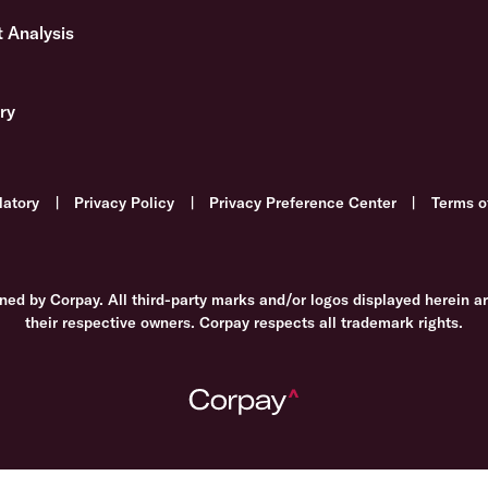
 Analysis
ry
latory
|
Privacy Policy
|
Privacy Preference Center
|
Terms o
ned by Corpay. All third-party marks and/or logos displayed herein a
their respective owners. Corpay respects all trademark rights.