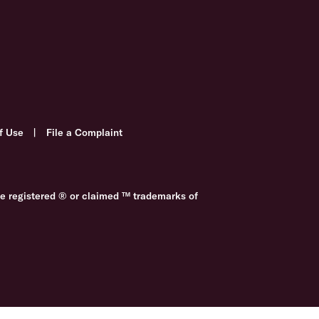
f Use
|
File a Complaint
re registered ® or claimed ™ trademarks of