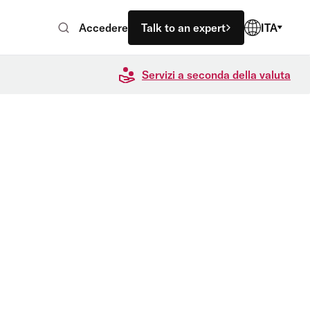
Accedere
Talk to an expert
ITA
Servizi a seconda della valuta