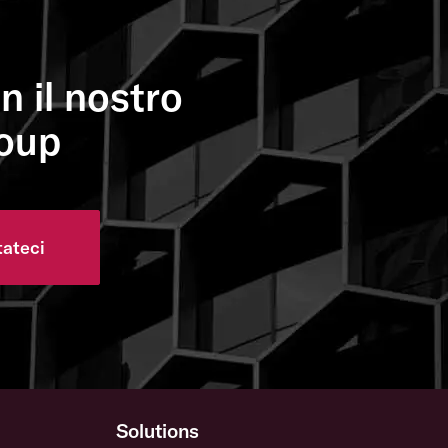
n il nostro
roup
tateci
Solutions