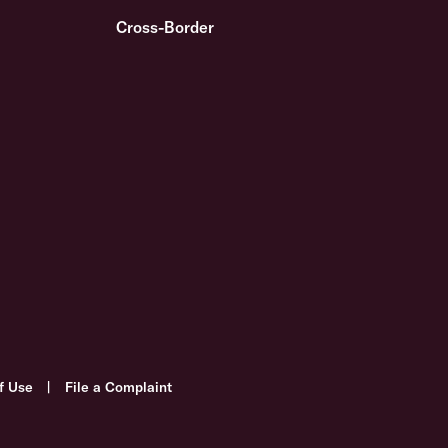
Cross-Border
f Use
|
File a Complaint